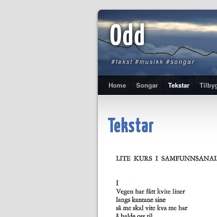
Odd
#tekst #musikk #songar
Home
Songar
Tekstar
Tilby
Tekstar