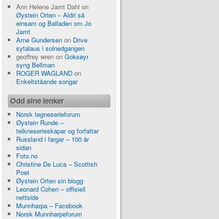
Ann Helene Jamt Dahl
on
Øystein Orten – Aldri så
einsam og Balladen om Jo
Jamt
Arne Gundersen
on
Drive
sytalaus i solnedgangen
geoffrey wren
on
Goksøyr
syng Bellman
ROGER WAGLAND
on
Enkeltståande songar
Odd sine lenker
Norsk tegneserieforum
Øystein Runde –
teikneserieskapar og forfattar
Russland i fargar – 100 år
sidan
Foto.no
Christine De Luca – Scottish
Poet
Øystein Orten sin blogg
Leonard Cohen – offisiell
nettside
Munnharpa – Facebook
Norsk Munnharpeforum