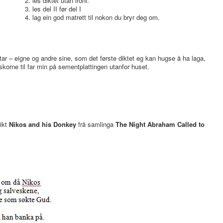
les diktet utan ironi.
les del II før del I
lag ein god matrett til nokon du bryr deg om.
tar – eigne og andre sine, som det første diktet eg kan hugse å ha laga,
eskorne til far min på sementplattingen utanfor huset.
dikt
Nikos and his Donkey
frå samlinga
The Night Abraham Called to