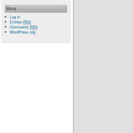
Meta
Log in
Entries
RSS
Comments
RSS
WordPress.org