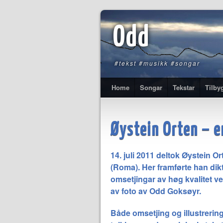
Odd
#tekst #musikk #songar
Home
Songar
Tekstar
Tilby
Øystein Orten – e
14. juli 2011 deltok Øystein 
(Roma). Her framførte han dikt
omsetjingar av høg kvalitet ve
av foto av Odd Goksøyr.
Både omsetjing og illustrerin