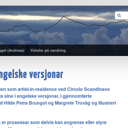
gget (Andreas)
Vokalar på vandring
ngelske versjonar
Orten som artist-in-residence ved Circolo Scandinavo
a sine i engelske versjonar, i gjennomførte
d Hilde Petra Brungot og Margrete Trovåg og illustrert
g er prosessar som delvis kan avgrense eller styre