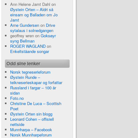
Ann Helene Jamt Dahl
on
Øystein Orten – Aldri så
einsam og Balladen om Jo
Jamt
Arne Gundersen
on
Drive
sytalaus i solnedgangen
geoffrey wren
on
Goksøyr
syng Bellman
ROGER WAGLAND
on
Enkeltståande songar
Odd sine lenker
Norsk tegneserieforum
Øystein Runde –
teikneserieskapar og forfattar
Russland i fargar – 100 år
sidan
Foto.no
Christine De Luca – Scottish
Poet
Øystein Orten sin blogg
Leonard Cohen – offisiell
nettside
Munnharpa – Facebook
Norsk Munnharpeforum