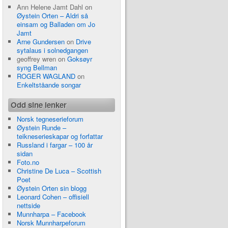
Ann Helene Jamt Dahl
on
Øystein Orten – Aldri så
einsam og Balladen om Jo
Jamt
Arne Gundersen
on
Drive
sytalaus i solnedgangen
geoffrey wren
on
Goksøyr
syng Bellman
ROGER WAGLAND
on
Enkeltståande songar
Odd sine lenker
Norsk tegneserieforum
Øystein Runde –
teikneserieskapar og forfattar
Russland i fargar – 100 år
sidan
Foto.no
Christine De Luca – Scottish
Poet
Øystein Orten sin blogg
Leonard Cohen – offisiell
nettside
Munnharpa – Facebook
Norsk Munnharpeforum