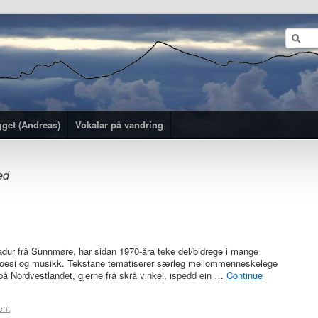
gget (Andreas)
Vokalar på vandring
ed
badur frå Sunnmøre, har sidan 1970-åra teke del/bidrege i mange
 poesi og musikk. Tekstane tematiserer særleg mellommenneskelege
på Nordvestlandet, gjerne frå skrå vinkel, ispedd ein …
Continue
ent