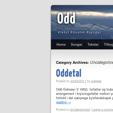
Odd
#tekst #musikk #songar
Home
Songar
Tekstar
Tilby
Uncategoriz
Category Archives:
Oddetal
Posted on
22/04/2011
by
oddgok
Odd Goksøyr (f 1952), forfattar og tru
arrangement i krysningsfeltet mellom
forhold i det særprega kystlandskapet 
reading
→
Posted in
Uncategorized
|
Leave a comm